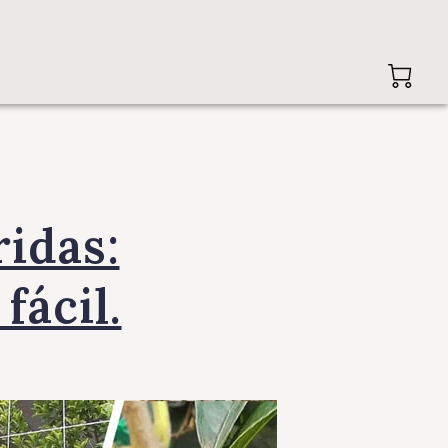
idas:
fácil.